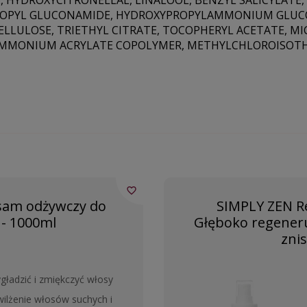
 HYDROXYCITRONELLAL, LINALOOL, BENZYL SALICYLATE
PROPYL GLUCONAMIDE, HYDROXYPROPYLAMMONIUM GLUC
LULOSE, TRIETHYL CITRATE, TOCOPHERYL ACETATE, MICA
AMMONIUM ACRYLATE COPOLYMER, METHYLCHLOROISOTH
favorite_border
lsam odżywczy do
SIMPLY ZEN R
 - 1000ml
Głęboko regeneru
zni
ładzić i zmiękczyć włosy
wilżenie włosów suchych i