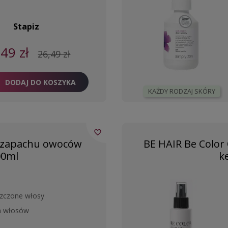
Stapiz
,49 zł
26,49 zł
DODAJ DO KOSZYKA
KAŻDY RODZAJ SKÓRY
favorite_border
 zapachu owoców
BE HAIR Be Color
00ml
k
szczone włosy
a włosów