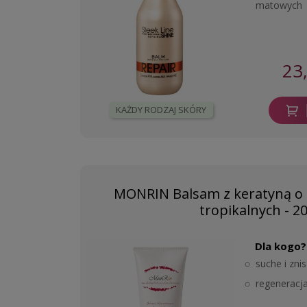
matowych
23
KAŻDY RODZAJ SKÓRY
MONRIN Balsam z keratyną o
tropikalnych - 2
Dla kogo?
suche i zni
regeneracj