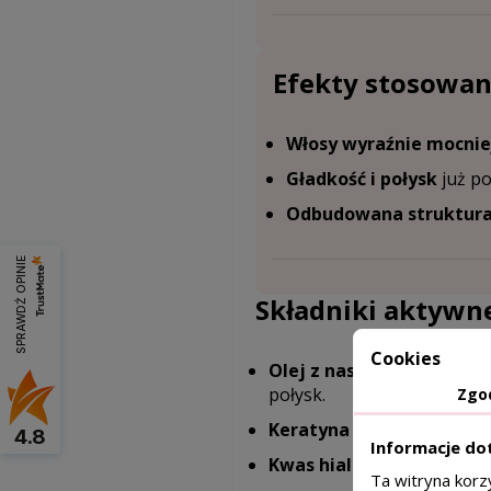
Efekty stosowan
Włosy wyraźnie mocnie
Gładkość i połysk
już po
Odbudowana struktura 
SPRAWDŹ OPINIE
Składniki aktywn
Cookies
Olej z nasion konopi (Can
połysk.
Zgo
Keratyna hydrolizowana
4.8
Informacje do
Kwas hialuronowy (Sodi
Ta witryna korz