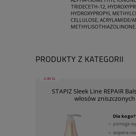
ALPHA-ISOMETHYL IONONE,
TRIDECETH-12, HYDROXY
HYDROXYPROPYL METHYLCEL
CELLULOSE, ACRYLAMIDE/
METHYLISOTHIAZOLINONE.
PRODUKTY Z KATEGORII
-3,00 ZŁ
STAPIZ Sleek Line REPAIR Ba
włosów zniszczonych
Dla kogo?
pomaga wyg
wspiera na