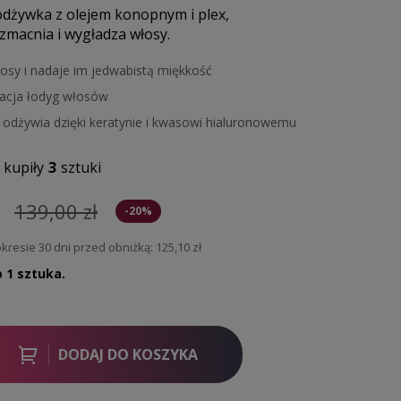
dżywka z olejem konopnym i plex,
macnia i wygładza włosy.
osy i nadaje im jedwabistą miękkość
zacja łodyg włosów
 odżywia dzięki keratynie i kwasowi hialuronowemu
kupiły
3
sztuki
139,00 zł
-20%
kresie 30 dni przed obniżką:
125,10 zł
o 1 sztuka.
DODAJ DO KOSZYKA