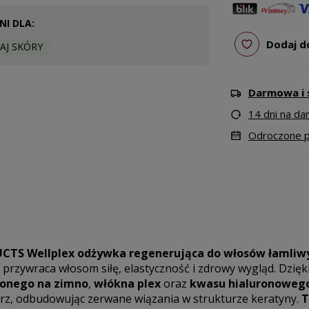
I DLA:
Dodaj d
AJ SKÓRY
Darmowa i 
14 dni na d
Odroczone pł
TS Wellplex odżywka regenerująca do włosów łamliw
 przywraca włosom siłę, elastyczność i zdrowy wygląd. Dzięk
czonego na zimno
,
włókna plex
oraz
kwasu hialuronoweg
rz, odbudowując zerwane wiązania w strukturze keratyny.
T