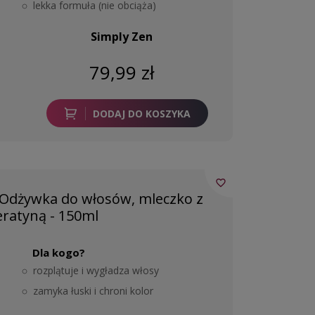
lekka formuła (nie obciąża)
Simply Zen
79,99 zł
DODAJ DO KOSZYKA
favorite_border
 Odżywka do włosów, mleczko z
eratyną - 150ml
Dla kogo?
rozplątuje i wygładza włosy
zamyka łuski i chroni kolor