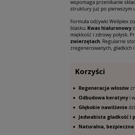
wspomaga przenikanie skład
struktury już po pierwszym u
Formuła odżywki Wellplex zos
blasku.
Kwas hialuronowy
z
miękkość i zdrowy połysk. P
zwierzętach
. Regularne st
zregenerowanych, gładkich i
Korzyści
Regeneracja włosów
zn
Odbudowa keratyny
i 
Głębokie nawilżenie
dzi
Jedwabista gładkość i 
Naturalna, bezpieczna