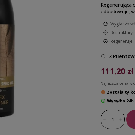
Regenerująca o
odbudowuje, wz
Wygładza wł
Restruktury
Regeneruje i
3 klientów
111,20 zł
Najniższa cena w o
Została tylk
Wysyłka 24h