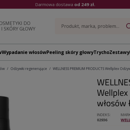
Darmowa dostawa
od 249 zł.
OSMETYKI DO
I SKÓRY GŁOWY
w
Wypadanie włosów
Peeling skóry głowy
TrychoZestawy
sów
Odżywki regenerujące
WELLNESS PREMIUM PRODUCTS Wellplex Odżywk
WELLNE
Wellplex
włosów 
INDEKS
MAR
02936
WEL