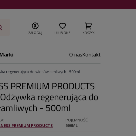
ZALOGUJ
ULUBIONE
KOSZYK
Marki
O nas
Kontakt
a regenerująca do włosów łamliwych - 500ml
SS PREMIUM PRODUCTS
 Odżywka regenerująca do
łamliwych - 500ml
KA
POJEMNOŚĆ
LNESS PREMIUM PRODUCTS
500ML