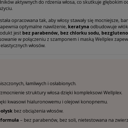
ników aktywnych do rdzenia włosa, co skutkuje głębokim 
życiu.
tała opracowana tak, aby włosy stawały się mocniejsze, bard
apewnia optymalne nawilżenie,
keratyna
odbudowuje włók
rodukt jest
bez parabenów, bez chlorku sodu, bezgluten
osowanie w połączeniu z szamponem i maską Wellplex zapewn
 elastycznych włosów.
iszczonych, łamliwych i osłabionych.
wzmocnienie struktury włosa dzięki kompleksowi Wellplex.
ęki kwasowi hialuronowemu i olejowi konopnemu.
połysk
bez obciążenia włosów.
 formuła
– bez parabenów, bez soli, nietestowana na zwierz