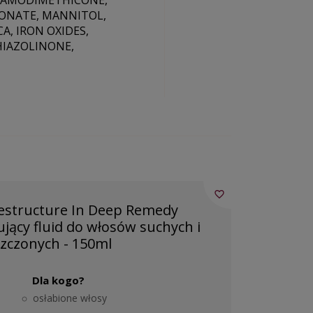
, AMODIMETHICONE,
ONATE, MANNITOL,
, IRON OXIDES,
IAZOLINONE,
favorite_border
estructure In Deep Remedy
jący fluid do włosów suchych i
szczonych - 150ml
Dla kogo?
osłabione włosy