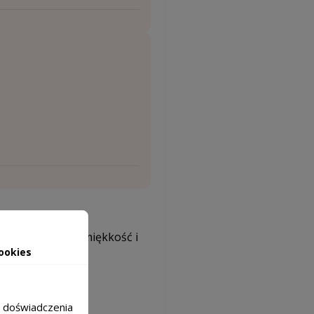
osy, nadając im miękkość i
ookies
.
zeniu włosów.
m doświadczenia