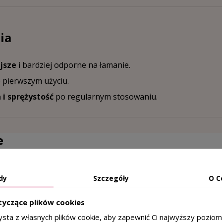
ia
jsze
i bardziej odporne na łamanie.
 pierwszym użyciu.
i sprężystość
po regularnym stosowaniu.
e
nabis Sativa Seed Oil)
– regeneruje, odżywia i wzmacnia wł
dy
Szczegóły
O C
– odbudowuje strukturę włosa i wzmacnia jego elastyczność
tyczące plików cookies
um Hyaluronate)
– intensywnie nawilża i zapobiega przesus
ysta z własnych plików cookie, aby zapewnić Ci najwyższy pozio