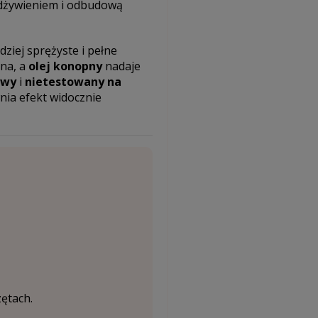
odżywieniem i odbudową
ziej sprężyste i pełne
na, a
olej konopny
nadaje
owy
i
nietestowany na
ia efekt widocznie
ętach.