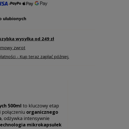
o ulubionych
szybka wysyłka od 249 zł
armowy zwrot
atności - Kup teraz zapłać później.
ych 500ml
to kluczowy etap
i połączeniu
organicznego
o
, odżywka intensywnie
echnologia mikrokapsułek