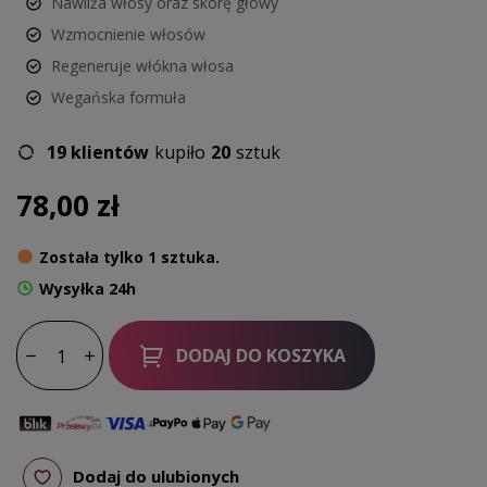
Nawilża włosy oraz skórę głowy
Wzmocnienie włosów
Regeneruje włókna włosa
Wegańska formuła
19 klientów
kupiło
20
sztuk
78,00 zł
Została tylko 1 sztuka.
Wysyłka 24h
DODAJ DO KOSZYKA
Dodaj do ulubionych