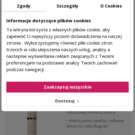
Zgody
Szczegóły
O Cookies
BIO NATURE
Informacje dotyczące plików cookies
84,99 zł
KAŻDY RODZAJ SKÓRY
Ta witryna korzysta z własnych plików cookie, aby
zapewnić Ci najwyższy poziom doświadczenia na naszej
stronie . Wykorzystujemy również pliki cookie stron
DODAJ DO KOSZYKA
trzecich w celu ulepszenia naszych usług, analizy a
nastepnie wyświetlania reklam związanych z Twoimi
preferencjami na podstawie analizy Twoich zachowań
podczas nawigacji.
TRYCHOLOG POLECA
BESTSELLER
favorite_border
MILK SHAKE Integrity Szampon głęboko
regenerujący - 300 ml
Zaakceptuj wszystkie
Dla kogo?
Dostosuj
wspiera regenerację i
odbudowę struktury włosa
intensywnie nawilża i odżywia
włosy na całej długości