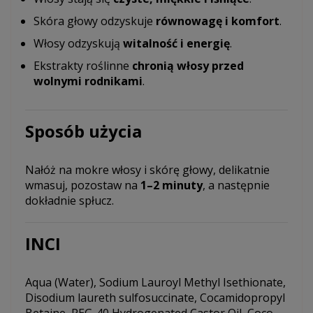
Skóra głowy odzyskuje
równowagę i komfort
.
Włosy odzyskują
witalność i energię
.
Ekstrakty roślinne
chronią włosy przed
wolnymi rodnikami
.
Sposób użycia
Nałóż na mokre włosy i skórę głowy, delikatnie
wmasuj, pozostaw na
1–2 minuty
, a następnie
dokładnie spłucz.
INCI
Aqua (Water), Sodium Lauroyl Methyl Isethionate,
Disodium laureth sulfosuccinate, Cocamidopropyl
Betaine, PEG-40 Hydrogenated Castor Oil, Coco-