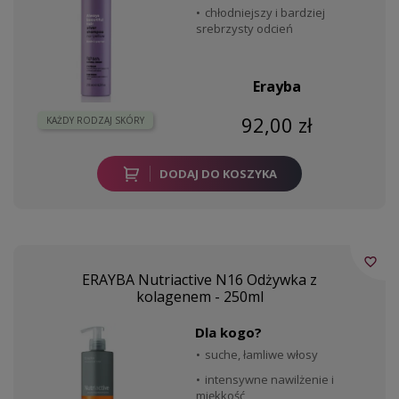
chłodniejszy i bardziej
srebrzysty odcień
Erayba
92,00 zł
KAŻDY RODZAJ SKÓRY
DODAJ DO KOSZYKA
favorite_border
ERAYBA Nutriactive N16 Odżywka z
kolagenem - 250ml
Dla kogo?
suche, łamliwe włosy
intensywne nawilżenie i
miękkość