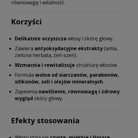
równowagę i witalność.
Korzyści
Delikatnie oczyszcza
włosy i skórę głowy.
Zawiera
antyoksydacyjne ekstrakty
(amla,
zielona herbata, żeń-szeń).
Wzmacnia i rewitalizuje
strukturę włosów.
Formuła
wolna od siarczanów, parabenów,
silikonów, soli i olejów mineralnych
.
Zapewnia
nawilżenie, równowagę i zdrowy
wygląd
skóry głowy.
Efekty stosowania
Włosy stają się
czyste, miękkie i lśniące
.