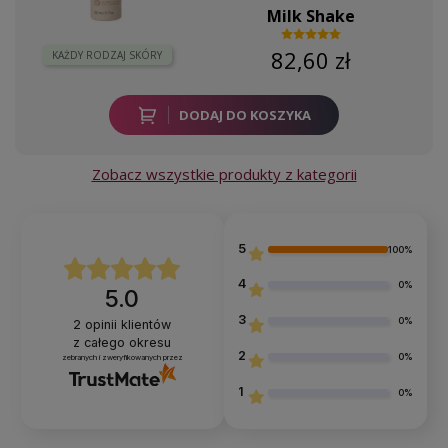
Milk Shake
82,60 zł
KAŻDY RODZAJ SKÓRY
DODAJ DO KOSZYKA
Zobacz wszystkie produkty z kategorii
5
100%
4
0%
5.0
3
0%
2
opinii klientów
z całego okresu
2
0%
zebranych i zweryfikowanych przez
1
0%