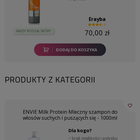
Erayba
70,00 zł
KAŻDY RODZAJ SKÓRY
DODAJ DO KOSZYKA
PRODUKTY Z KATEGORII
favorite_border
ENVIE Milk Protein Mleczny szampon do
włosów suchych i puszących się - 1000ml
Dla kogo?
brak miękkości i połysku