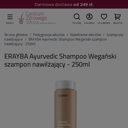
Kup do 15:00
| Wysyłka dziś
MENU
SZUKAJ
ZALOGUJ
ULUBIONE
KOSZYK
Strona główna
Pielęgnacja włosów
Nawilżenie włosów
Szampony
nawilżające
ERAYBA Ayurvedic Shampoo Wegański szampon
nawilżający - 250ml
ERAYBA Ayurvedic Shampoo Wegański
szampon nawilżający - 250ml