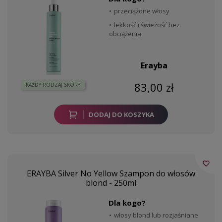
przeciążone włosy
lekkość i świeżość bez
obciążenia
Erayba
83,00 zł
KAŻDY RODZAJ SKÓRY
DODAJ DO KOSZYKA
favorite_border
ERAYBA Silver No Yellow Szampon do włosów
blond - 250ml
Dla kogo?
włosy blond lub rozjaśniane