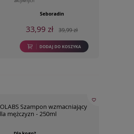
aktywnych
Seboradin
33,99 zł
39,99 zł
DODAJ DO KOSZYKA
favorite_border
OLABS Szampon wzmacniający
dla mężczyzn - 250ml
Dla kogo?