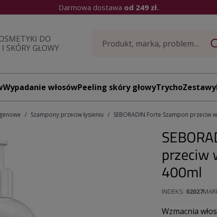
Darmowa dostawa
od 249 zł.
OSMETYKI DO
I SKÓRY GŁOWY
w
Wypadanie włosów
Peeling skóry głowy
TrychoZestawy
ogenowe
Szampony przeciw łysieniu
SEBORADIN Forte Szampon przeciw w
SEBORAD
przeciw
400ml
INDEKS
02027
MAR
Wzmacnia włosy