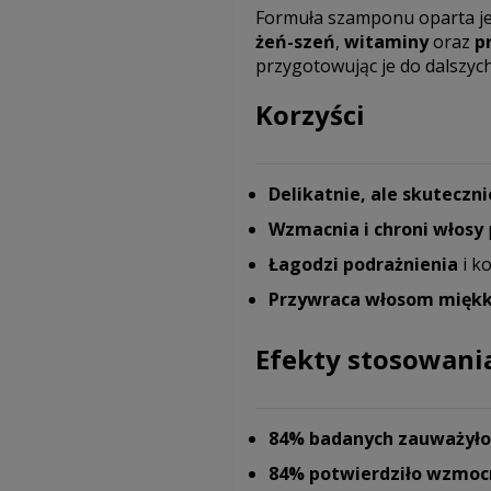
Formuła szamponu oparta jes
żeń-szeń
,
witaminy
oraz
p
przygotowując je do dalszych
Korzyści
Delikatnie, ale skuteczn
Wzmacnia i chroni włosy
Łagodzi podrażnienia
i k
Przywraca włosom miękk
Efekty stosowani
84% badanych zauważyło 
84% potwierdziło wzmoc