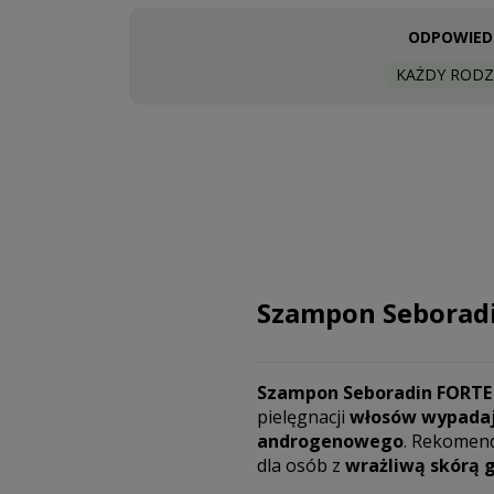
ODPOWIEDN
KAŻDY RODZ
Szampon Seboradi
Szampon Seboradin FORTE
pielęgnacji
włosów wypadają
androgenowego
. Rekomend
dla osób z
wrażliwą skórą 