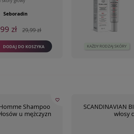
 skóry głowy
Seboradin
,99 zł
29,99 zł
KAŻDY RODZAJ SKÓRY
DODAJ DO KOSZYKA
favorite_border
e Homme Shampoo
SCANDINAVIAN BI
łosów u mężczyzn
włosy 