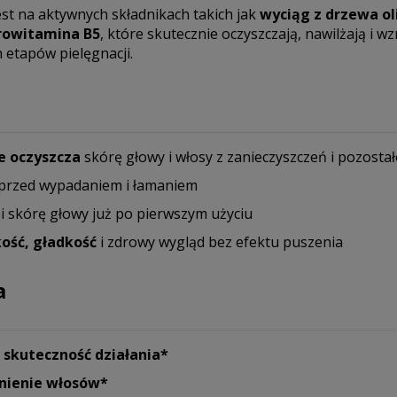
t na aktywnych składnikach takich jak
wyciąg z drzewa o
rowitamina B5
, które skutecznie oczyszczają, nawilżają i w
 etapów pielęgnacji.
ie oczyszcza
skórę głowy i włosy z zanieczyszczeń i pozostałoś
przed wypadaniem i łamaniem
oi skórę głowy już po pierwszym użyciu
ość, gładkość
i zdrowy wygląd bez efektu puszenia
a
skuteczność działania*
nienie włosów*