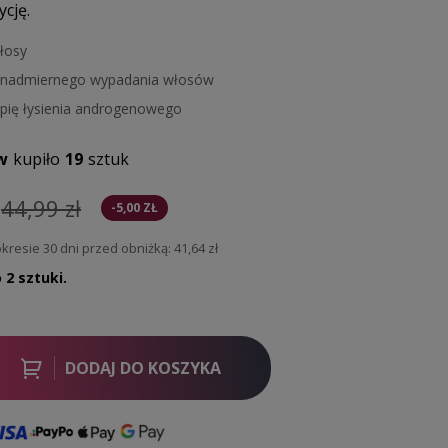
cję.
łosy
nadmiernego wypadania włosów
apię łysienia androgenowego
w
kupiło
19
sztuk
44,99 zł
-5,00 ZŁ
kresie 30 dni przed obniżką:
41,64 zł
 2 sztuki.
DODAJ DO KOSZYKA