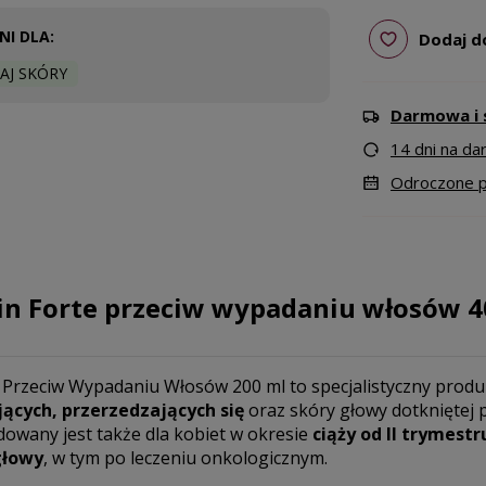
I DLA:
Dodaj d
AJ SKÓRY
Darmowa i 
14 dni na d
Odroczone pł
n Forte przeciw wypadaniu włosów 
Przeciw Wypadaniu Włosów 200 ml to specjalistyczny prod
cych, przerzedzających się
oraz skóry głowy dotknięte
owany jest także dla kobiet w okresie
ciąży od II trymestr
głowy
, w tym po leczeniu onkologicznym.