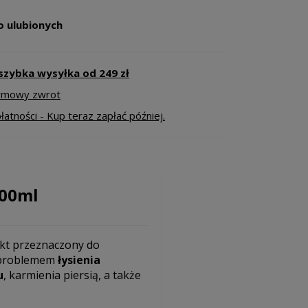
o ulubionych
szybka wysyłka od 249 zł
armowy zwrot
atności - Kup teraz zapłać później.
400ml
ukt przeznaczony do
j problemem
łysienia
u
, karmienia piersią, a także