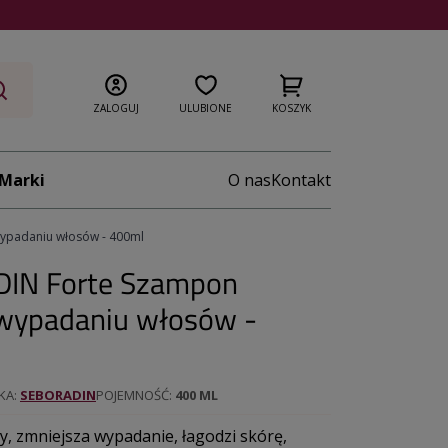
ZALOGUJ
ULUBIONE
KOSZYK
Marki
O nas
Kontakt
ypadaniu włosów - 400ml
IN Forte Szampon
 wypadaniu włosów -
KA
SEBORADIN
POJEMNOŚĆ
400 ML
, zmniejsza wypadanie, łagodzi skórę,