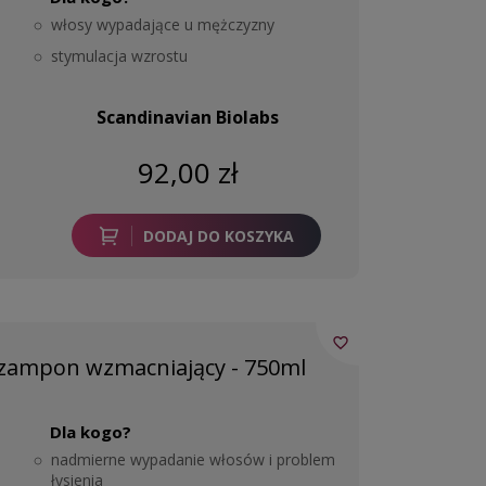
włosy wypadające u mężczyzny
stymulacja wzrostu
Scandinavian Biolabs
92,00 zł
DODAJ DO KOSZYKA
favorite_border
Szampon wzmacniający - 750ml
Dla kogo?
nadmierne wypadanie włosów i problem
łysienia