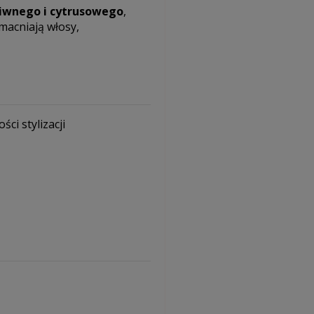
liwnego i cytrusowego
,
zmacniają włosy,
ci stylizacji