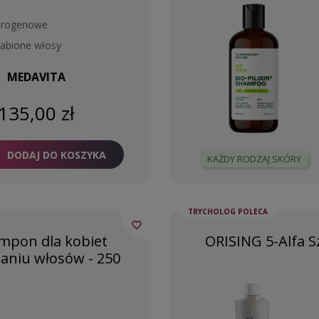
ndrogenowe
słabione włosy
MEDAVITA
135,00 zł
DODAJ DO KOSZYKA
KAŻDY RODZAJ SKÓRY
TRYCHOLOG POLECA
favorite_border
mpon dla kobiet
ORISING 5-Alfa 
aniu włosów - 250